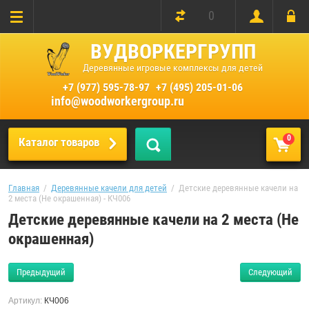
0
ВУДВОРКЕРГРУПП
Деревянные игровые комплексы для детей
+7 (977) 595-78-97
+7 (495) 205-01-06
info@woodworkergroup.ru
0
Каталог товаров
Главная
  /  
Деревянные качели для детей
  /  Детские деревянные качели на 
2 места (Не окрашенная) - КЧ006
Детские деревянные качели на 2 места (Не
окрашенная)
Предыдущий
Следующий
Артикул:
КЧ006